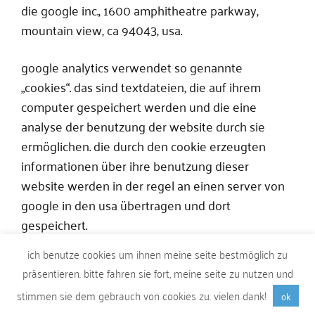
die google inc., 1600 amphitheatre parkway,
mountain view, ca 94043, usa.
google analytics verwendet so genannte
„cookies“. das sind textdateien, die auf ihrem
computer gespeichert werden und die eine
analyse der benutzung der website durch sie
ermöglichen. die durch den cookie erzeugten
informationen über ihre benutzung dieser
website werden in der regel an einen server von
google in den usa übertragen und dort
gespeichert.
ich benutze cookies um ihnen meine seite bestmöglich zu
die speicherung von google-analytics-cookies
präsentieren. bitte fahren sie fort, meine seite zu nutzen und
erfolgt auf grundlage von art. 6 abs. 1 lit. f dsgvo.
stimmen sie dem gebrauch von cookies zu. vielen dank!
ok
der websitebetreiber hat ein berechtigtes